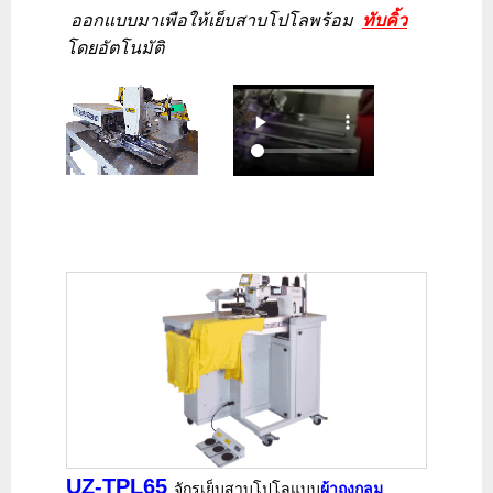
ออกแบบมาเพือให้เย็บสาบโปโลพร้อม
ทับคิ้ว
โดยอัตโนมัติ
UZ-TPL65
จักรเย็บสาบโปโลแบบ
ผ้าถุงกลม