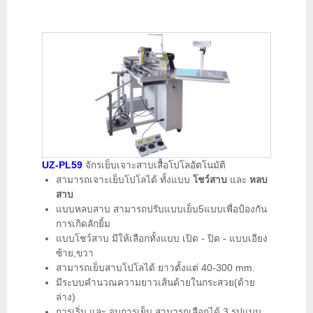
เครื่องตรวจผ้า-ม้วนผ้า-โรยพับผ้า..
เครื่องตัดเทป-ตราเสื้ออัตโนมัติ
ข่าว-การแสดงสินค้า
เครื่องตัดผ้ากุ๊น
จักรเจาะสาบโปโลและอุปกรณ์
เครื่องตอกกระดุม
เกี่ยวกับเรา
เครื่องตรวจผ้า-ม้วนผ้า-โรยพับผ้า..
เครื่องร้อยเชื่อก
เครื่องดูดเศษด้าย
ติดต่อเรา
เครื่องตัดผ้ากุ๊น
เครื่องกลับกางเกง-กลับปลอกหมอน
UZ-PL59
จักรเย็บเจาะสาบเสื้อโปโลอัตโนมัติ
สามารถเจาะเย็บโปโลได้ ทั้งแบบ
โชว์สาบ
และ
หลบ
เครื่องตอกกระดุม
เครื่องแบ่งด้าย
สาบ
แบบหลบสาบ สามารถปรับแบบเย็บ5แบบเพื่อป้องกัน
เครื่องลับกรรไกร-ใบมีด
การเกิดลักยิ้ม
เครื่องร้อยเชื่อก
แบบโชว์สาบ มีให้เลือกทั้งแบบ เปิด - ปิด - แบบเอียง
เครื่องดูดคราบสกปรก
ซ้าย,ขวา
สามารถเย็บสาบโปโลได้ ยาวตั้งแต่ 40-300 mm.
เครื่องดูดเศษด้าย
บอยเลอร์และโต๊ะรีดผ้าสูญญากาศ
มีระบบคำนวณความยาวเส้นด้ายในกระสวย(ด้าย
ล่าง)
การเริ่ม และ จบการเย็บ สามารถเลือกได้ 3 รูปแบบ