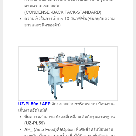
เครื่องกลับกางเกง-กลับปลอกหมอน
ตามความเหมาะสม
(CONDENSE -BACK TACK-STANDARD)
เครื่องแบ่งด้าย
ความเร็วในการเย็บ 5-10 วินาที/ชิ้น(ขึ้นอยู่กับความ
ยาวและชนิดของผ้า)
เครื่องลับกรรไกร-ใบมีด
เครื่องดูดคราบสกปรก
บอยเลอร์และโต๊ะรีดผ้าสูญญากาศ
UZ-PL59n
/
AFP
จักรเจาะสาบฯพร้อมระบบ ป้อนงาน-
เก็บงานอัตโนมัติ
ขีดความสามารถ ยังคงมีเหมือนเดิมกับรุ่นมาตรฐาน
(
UZ-PL59
)
AF_
(Auto Feed)คือOption พิเศษสำหรับป้อนงาน
ระยะไกลในเวลารวดเร็ว เพื่อให้มีเวลาดูข้อผิดพลาด